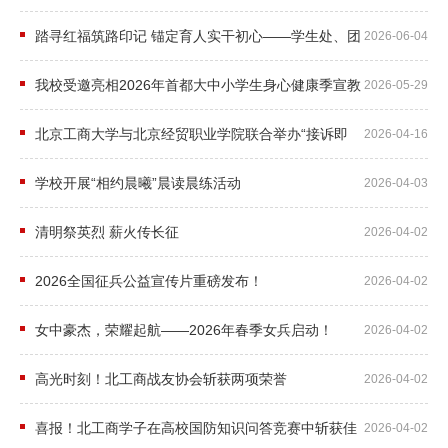
育
踏寻红福筑路印记 锚定育人实干初心——学生处、团
2026-06-04
委党支部赴 “红福路” 党员教育实践基地开展联合主题
学
党日活动
我校受邀亮相2026年首都大中小学生身心健康季宣教
2026-05-29
生
活动
北京工商大学与北京经贸职业学院联合举办“接诉即
2026-04-16
管
办”工作座谈会
理
学校开展“相约晨曦”晨读晨练活动
2026-04-03
学
清明祭英烈 薪火传长征
2026-04-02
工
2026全国征兵公益宣传片重磅发布！
2026-04-02
队
女中豪杰，荣耀起航——2026年春季女兵启动！
2026-04-02
伍
高光时刻！北工商战友协会斩获两项荣誉
2026-04-02
学
生
喜报！北工商学子在高校国防知识问答竞赛中斩获佳
2026-04-02