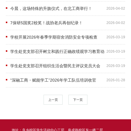
绩
党
今晨，这场特殊的升旗仪式，在北工商举行！
2026-04-02
建
7保研5国奖2校奖！战协老兵再创纪录！
2026-04-02
学
学校开展2026年春季学期宿舍消防安全专项检查
2026-03-19
生
学生处党支部召开树立和践行正确政绩观学习教育动
资
2026-03-19
员部署会
助
学生处党支部召开组织生活会暨民主评议党员大会
2026-03-19
心
“深融工商・赋能学工”2026年学工队伍培训收官
2026-01-28
理
健
上一页
下一页
康
国
地址：良乡校区学生活动中心三层、阜成路校区东一楼二层