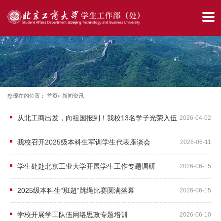
网
站
首
页
部
您现在的位置：
首页
» 新闻资讯
门
从北工商出发，向祖国报到！我校13名学子光荣入伍
2026-04-02
简
我校召开2025级本科生军训学生代表座谈会
2026-06-11
介
​学生处赴北京工业大学开展学生工作专题调研
2026-06-15
思
2025级本科生“班超”跳绳比赛圆满落幕
2026-06-15
政
教
学校开展学工队伍网络思政专题培训
2026-06-10