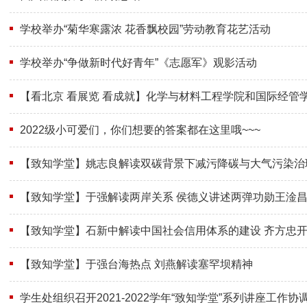
学校举办“菊华寒露浓 花香飘校园”劳动教育花艺活动
学校举办“争做新时代好青年”《志愿军》观影活动
【看北京 看展览 看成就】化学与材料工程学院和国际经管学
抗日战争纪念馆
2022级小可爱们，你们想要的答案都在这里哦~~~
【致知学堂】姚志良解读双碳背景下减污降碳与大气污染治
现状与未来走势
【致知学堂】于强解读两岸关系 侯德义讲述两弹功勋王淦
【致知学堂】石新中解读中国社会信用体系的建设 齐方忠开
磊解读中华传统文化视角下的中国特色社会主义
【致知学堂】于强台海热点 刘燕解读塞罕坝精神
学生处组织召开2021-2022学年“致知学堂”系列讲座工作协