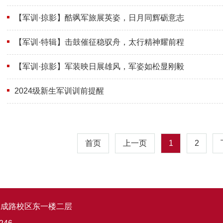
【军训·掠影】酷飒军旅展英姿，日月同辉砺意志
【军训·特辑】击鼓催征稳驭舟，太行精神耀前程
【军训·掠影】军装映日展雄风，军姿如松显刚毅
2024级新生军训训前提醒
首页
上一页
1
2
阜成路校区东一楼二层