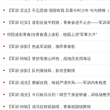
【军训·言志】不忘思德 强国有我 且看今时少年 句句铿锵
【军训·纪实】迷彩征途半程路，青春奋进不止步——军训
经院迷彩青春|当青春遇上迷彩，校园上演“军事大片”
【军训·掠影】热血军训路，激昂青春歌
【军训·特辑】誉抄笔卷山州色，战地历史四海达
【军训·掠影】队列展雄风，影存坚毅情
【军训·戎光】磨砺自我，铸就严谨作风——军训内务检查
【军训·戎光】今日标兵出列！晴空下身姿矫健，训练场整
【军训·特辑】戎马征程留勋绩，青春校园续辉煌